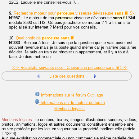
12C2. Laquelle me conseillez-vous ?...
9.
Recherche moteur pour
perceuse
visseuse dévisseuse
sans
fil
Skil
N°957
: Le moteur de ma
perceuse
visseuse dévisseuse
sans
fil
Skil
modèle 2590 est HS. Où puis-je acheter ce moteur ? Y a t-il un site
spécialisé sur internet ? Merci pour vos conseils.
10.
Quel choix de
perceuse
sans
fil
N°383
: Bonjour à tous. Je sais que la question que je vais poser est
souvent revenue mais je la poste quand même car je n'arrive pas à me
décider. Je suis en train de rénover un appartement, et il y a tout à
faire. Je dois mettre un...
>>> Résultats suivants pour : Choisir une perceuse sans fil >>>
Liste des questions
Informations sur le forum Outillage
Informations sur le moteur du forum
Mentions légales
Mentions légales :
Le contenu, textes, images, illustrations sonores, vidéos,
photos, animations, logos et autres documents constituent ensemble une
œuvre protégée par les lois en vigueur sur la propriété intellectuelle (article
L.122-4).
Aucune exploitation commerciale ou non commerciale même partielle des