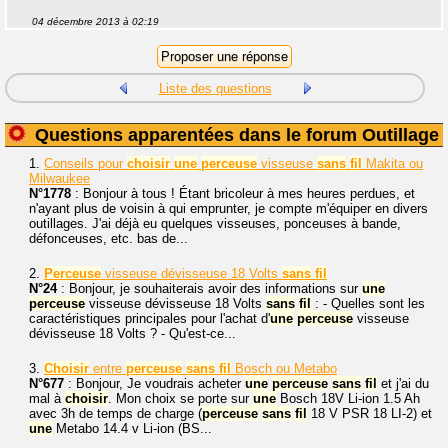
04 décembre 2013 à 02:19
Liste des questions
Questions apparentées dans le forum Outillage
1.
Conseils pour
choisir
une
perceuse
visseuse
sans
fil
Makita ou
Milwaukee
N°1778
: Bonjour à tous ! Étant bricoleur à mes heures perdues, et
n'ayant plus de voisin à qui emprunter, je compte m'équiper en divers
outillages. J'ai déjà eu quelques visseuses, ponceuses à bande,
défonceuses, etc. bas de...
2.
Perceuse
visseuse dévisseuse 18 Volts
sans
fil
N°24
: Bonjour, je souhaiterais avoir des informations sur
une
perceuse
visseuse dévisseuse 18 Volts
sans
fil
: - Quelles sont les
caractéristiques principales pour l'achat d'
une
perceuse
visseuse
dévisseuse 18 Volts ? - Qu'est-ce...
3.
Choisir
entre
perceuse
sans
fil
Bosch ou Metabo
N°677
: Bonjour, Je voudrais acheter
une
perceuse
sans
fil
et j'ai du
mal à
choisir
. Mon choix se porte sur
une
Bosch 18V Li-ion 1.5 Ah
avec 3h de temps de charge (
perceuse
sans
fil
18 V PSR 18 LI-2) et
une
Metabo 14.4 v Li-ion (BS...