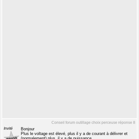
Conseil forum outillage choix perceuse réponse 8
Invité
Bonjour
Plus le voltage est élevé, plus il y a de courant à délivrer et
(normalement) plus, il y a de puissance.