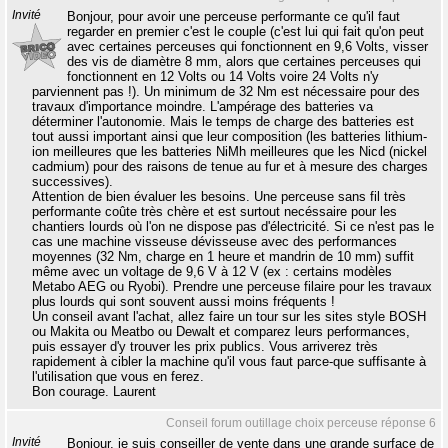
Invité
Bonjour, pour avoir une perceuse performante ce qu'il faut
regarder en premier c'est le couple (c'est lui qui fait qu'on peut
avec certaines perceuses qui fonctionnent en 9,6 Volts, visser
des vis de diamètre 8 mm, alors que certaines perceuses qui
fonctionnent en 12 Volts ou 14 Volts voire 24 Volts n'y
parviennent pas !). Un minimum de 32 Nm est nécessaire pour des
travaux d'importance moindre. L'ampérage des batteries va
déterminer l'autonomie. Mais le temps de charge des batteries est
tout aussi important ainsi que leur composition (les batteries lithium-
ion meilleures que les batteries NiMh meilleures que les Nicd (nickel
cadmium) pour des raisons de tenue au fur et à mesure des charges
successives).
Attention de bien évaluer les besoins. Une perceuse sans fil très
performante coûte très chère et est surtout necéssaire pour les
chantiers lourds où l'on ne dispose pas d'électricité. Si ce n'est pas le
cas une machine visseuse dévisseuse avec des performances
moyennes (32 Nm, charge en 1 heure et mandrin de 10 mm) suffit
même avec un voltage de 9,6 V à 12 V (ex : certains modèles
Metabo AEG ou Ryobi). Prendre une perceuse filaire pour les travaux
plus lourds qui sont souvent aussi moins fréquents !
Un conseil avant l'achat, allez faire un tour sur les sites style BOSH
ou Makita ou Meatbo ou Dewalt et comparez leurs performances,
puis essayer d'y trouver les prix publics. Vous arriverez très
rapidement à cibler la machine qu'il vous faut parce-que suffisante à
l'utilisation que vous en ferez.
Bon courage. Laurent
Conseil forum outillage choix perceuse réponse 6
Invité
Bonjour, je suis conseiller de vente dans une grande surface de