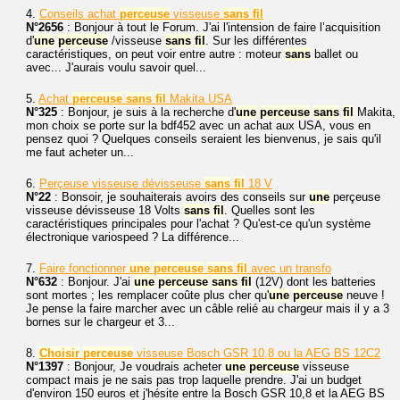
4.
Conseils achat
perceuse
visseuse
sans
fil
N°2656
: Bonjour à tout le Forum. J'ai l'intension de faire l’acquisition
d'
une
perceuse
/visseuse
sans
fil
. Sur les différentes
caractéristiques, on peut voir entre autre : moteur
sans
ballet ou
avec... J'aurais voulu savoir quel...
5.
Achat
perceuse
sans
fil
Makita USA
N°325
: Bonjour, je suis à la recherche d'
une
perceuse
sans
fil
Makita,
mon choix se porte sur la bdf452 avec un achat aux USA, vous en
pensez quoi ? Quelques conseils seraient les bienvenus, je sais qu'il
me faut acheter un...
6.
Perçeuse visseuse dévisseuse
sans
fil
18 V
N°22
: Bonsoir, je souhaiterais avoirs des conseils sur
une
perçeuse
visseuse dévisseuse 18 Volts
sans
fil
. Quelles sont les
caractéristiques principales pour l'achat ? Qu'est-ce qu'un système
électronique variospeed ? La différence...
7.
Faire fonctionner
une
perceuse
sans
fil
avec un transfo
N°632
: Bonjour. J'ai
une
perceuse
sans
fil
(12V) dont les batteries
sont mortes ; les remplacer coûte plus cher qu'
une
perceuse
neuve !
Je pense la faire marcher avec un câble relié au chargeur mais il y a 3
bornes sur le chargeur et 3...
8.
Choisir
perceuse
visseuse Bosch GSR 10,8 ou la AEG BS 12C2
N°1397
: Bonjour, Je voudrais acheter
une
perceuse
visseuse
compact mais je ne sais pas trop laquelle prendre. J'ai un budget
d'environ 150 euros et j'hésite entre la Bosch GSR 10,8 et la AEG BS