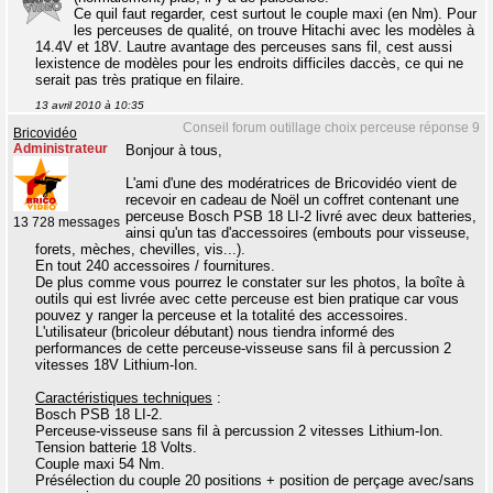
Ce quil faut regarder, cest surtout le couple maxi (en Nm). Pour
les perceuses de qualité, on trouve Hitachi avec les modèles à
14.4V et 18V. Lautre avantage des perceuses sans fil, cest aussi
lexistence de modèles pour les endroits difficiles daccès, ce qui ne
serait pas très pratique en filaire.
13 avril 2010 à 10:35
Conseil forum outillage choix perceuse réponse 9
Bricovidéo
Administrateur
Bonjour à tous,
L'ami d'une des modératrices de Bricovidéo vient de
recevoir en cadeau de Noël un coffret contenant une
perceuse Bosch PSB 18 LI-2 livré avec deux batteries,
13 728 messages
ainsi qu'un tas d'accessoires (embouts pour visseuse,
forets, mèches, chevilles, vis...).
En tout 240 accessoires / fournitures.
De plus comme vous pourrez le constater sur les photos, la boîte à
outils qui est livrée avec cette perceuse est bien pratique car vous
pouvez y ranger la perceuse et la totalité des accessoires.
L'utilisateur (bricoleur débutant) nous tiendra informé des
performances de cette perceuse-visseuse sans fil à percussion 2
vitesses 18V Lithium-Ion.
Caractéristiques techniques
:
Bosch PSB 18 LI-2.
Perceuse-visseuse sans fil à percussion 2 vitesses Lithium-Ion.
Tension batterie 18 Volts.
Couple maxi 54 Nm.
Présélection du couple 20 positions + position de perçage avec/sans