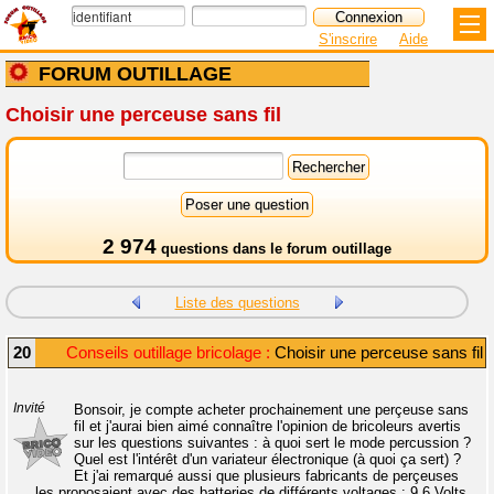
S'inscrire
Aide
FORUM OUTILLAGE
Choisir une perceuse sans fil
2 974
questions dans le
forum outillage
Liste des questions
20
Conseils outillage bricolage :
Choisir une perceuse sans fil
Invité
Bonsoir, je compte acheter prochainement une perçeuse sans
fil et j'aurai bien aimé connaître l'opinion de bricoleurs avertis
sur les questions suivantes : à quoi sert le mode percussion ?
Quel est l'intérêt d'un variateur électronique (à quoi ça sert) ?
Et j'ai remarqué aussi que plusieurs fabricants de perçeuses
les proposaient avec des batteries de différents voltages : 9.6 Volts,