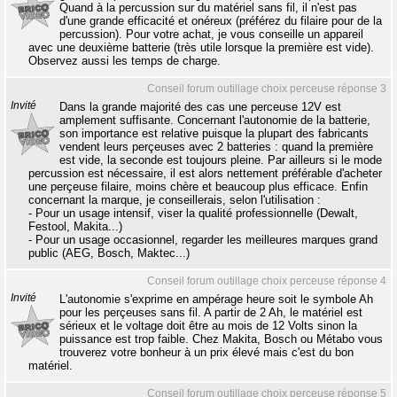
Quand à la percussion sur du matériel sans fil, il n'est pas
d'une grande efficacité et onéreux (préférez du filaire pour de la
percussion). Pour votre achat, je vous conseille un appareil
avec une deuxième batterie (très utile lorsque la première est vide).
Observez aussi les temps de charge.
Conseil forum outillage choix perceuse réponse 3
Invité
Dans la grande majorité des cas une perceuse 12V est
amplement suffisante. Concernant l'autonomie de la batterie,
son importance est relative puisque la plupart des fabricants
vendent leurs perçeuses avec 2 batteries : quand la première
est vide, la seconde est toujours pleine. Par ailleurs si le mode
percussion est nécessaire, il est alors nettement préférable d'acheter
une perçeuse filaire, moins chère et beaucoup plus efficace. Enfin
concernant la marque, je conseillerais, selon l'utilisation :
- Pour un usage intensif, viser la qualité professionnelle (Dewalt,
Festool, Makita...)
- Pour un usage occasionnel, regarder les meilleures marques grand
public (AEG, Bosch, Maktec...)
Conseil forum outillage choix perceuse réponse 4
Invité
L'autonomie s'exprime en ampérage heure soit le symbole Ah
pour les perçeuses sans fil. A partir de 2 Ah, le matériel est
sérieux et le voltage doit être au mois de 12 Volts sinon la
puissance est trop faible. Chez Makita, Bosch ou Métabo vous
trouverez votre bonheur à un prix élevé mais c'est du bon
matériel.
Conseil forum outillage choix perceuse réponse 5