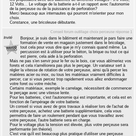
12 Volts... Le voltage de la batterie a-t-il un rapport avec l'autonomie
de la perçeuse ou de la puissance de perforation?
Merci beaucoup aux internautes qui pourront m'orienter pour mon
choix.
Constance, une bricoleuse débutante.
Conseil forum outillage choix perceuse réponse 1
Invité
Bonjour, je suis dans le bâtiment et maintenant je pars faire une
formation de vente en magasin justement dans le bricolage,
tout cela pour vous dire que je m'y connais quand même. La
percussion est à utiliser pour le béton, la brique ou tout ce qui
est pierre, cela aide à la perforation.
Mais ne pas s'en servir pour le fer ou le bois, car vous abîmeriez vos
forets et cela n'améliorera pas plus le perçage. Un variateur sert à
régler la vitesse de rotation de votre perçeuse, ainsi qu'à percer les
matières acier ou inox, ou tous les matériaux vraiment difficiles à
percer, car si vous percez trop rapidement vous allez endommager
votre foret ou votre mèche.
Certains matériaux, exemple le carrelage, nécessitent de commencer
le perçage avec une vitesse lente.
Pour les batteries, c'est l'autonomie qui est importante, et cela est en
fonction de l'ampérage de votre batterie.
Un conseil si vous avez de gros travaux à réaliser lors de l'achat de
votre perçeuse, achetez une batterie supplémentaire, cela vous
permettra de faire un roulement pendant que vous travaillez avec
votre perçeuse, l'autre batterie sera en charge.
Pour le voltage plus la tension est élevée, plus votre perçeuse sera
performante (en théorie).
C'est vrai qu'il est beaucoup plus pratique d'utiliser une perçeuse