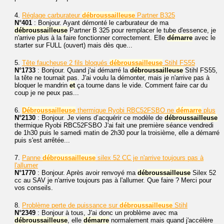
4.
Réglage carburateur
débroussailleuse
Partner B325
N°401
: Bonjour. Ayant démonté le carburateur de ma
débroussailleuse
Partner B 325 pour remplacer le tube d'essence, je
n'arrive plus à la faire fonctionner correctement. Elle
démarre
avec le
starter sur FULL (ouvert) mais dès que...
5.
Tête faucheuse 2 fils bloqués
débroussailleuse
Stihl FS55
N°1733
: Bonjour. Quand j'ai démarré la
débroussailleuse
Stihl FS55,
la tête ne tournait pas. J'ai voulu la démonter, mais je n'arrive pas à
bloquer le mandrin
et
ça tourne dans le vide. Comment faire car du
coup je ne peux pas...
6.
Débroussailleuse
thermique Ryobi RBC52FSBO ne
démarre
plus
N°2130
: Bonjour. Je viens d’acquérir ce modèle de
débroussailleuse
thermique Ryobi RBC52FSBO J'ai fait une première séance vendredi
de 1h30 puis le samedi matin de 2h30 pour la troisième, elle a démarré
puis s'est arrêtée...
7.
Panne
débroussailleuse
silex 52 CC je n'arrive toujours pas à
l'allumer
N°1770
: Bonjour. Après avoir renvoyé ma
débroussailleuse
Silex 52
cc au SAV je n'arrive toujours pas à l'allumer. Que faire ? Merci pour
vos conseils.
8.
Problème perte de puissance sur
débroussailleuse
Stihl
N°2349
: Bonjour à tous, J'ai donc un problème avec ma
débroussailleuse
, elle
démarre
normalement mais quand j'accélère