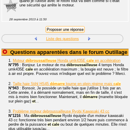
quand je l'utilise avec le rotofil tout va bien comme si c'était
une sécurité qui arrête le moteur.
28 septembre 2013 à 11:50
Liste des questions
Questions apparentées dans le forum Outillage
1.
Moteur
débroussailleuse
Honda umk435E
cale
en accélération
N°795
: Bonjour. Le moteur de ma
débroussailleuse
4 temps Honda
umk435E
cale
en accélération maximum ; la bougie est neuve ; le filtre
à air est propre. Pouvez-vous m'indiquer quel est le problème ? Merci.
2.
Taille haie Stihl HS45
démarre
tourne en plein régime mais
cale
N°943
: Bonsoir, Je possède un taille haie que j'utilise 1 fois par an.
Cette année, il a démarré normalement, mais en fin de taille, il s'est
mis à moins bien fonctionner. Maintenant, il
démarre
(manette bloquée
sur plein gaz)
et
...
3.
Problème moteur debroussailleuse Ryobi Kawasaki 43 cc
N°1216
: Ma
débroussailleuse
Ryobi équipée d'un moteur kawasaki
43 cc fonctionne très bien pendant environ 1/2 heure puis commence à
perdre de la puissance
et
cale
ou bout de quelques minutes. Elle n'est
plus utilisable jusqu'au...