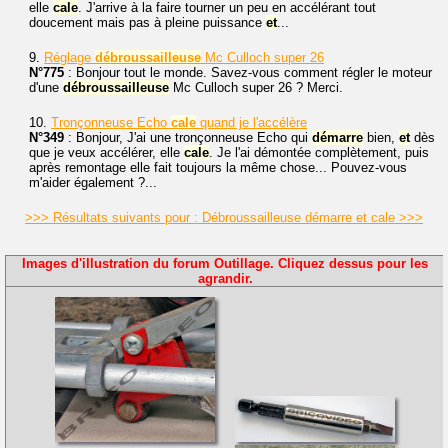
elle
cale
. J'arrive à la faire tourner un peu en accélérant tout
doucement mais pas à pleine puissance
et
...
9.
Réglage
débroussailleuse
Mc Culloch super 26
N°775
: Bonjour tout le monde. Savez-vous comment régler le moteur
d'une
débroussailleuse
Mc Culloch super 26 ? Merci.
10.
Tronçonneuse Echo
cale
quand je l'accélère
N°349
: Bonjour, J'ai une tronçonneuse Echo qui
démarre
bien,
et
dès
que je veux accélérer, elle
cale
. Je l'ai démontée complètement, puis
après remontage elle fait toujours la même chose... Pouvez-vous
m'aider également ?...
>>> Résultats suivants pour : Débroussailleuse démarre et cale >>>
Images d'illustration du forum Outillage. Cliquez dessus pour les
agrandir.