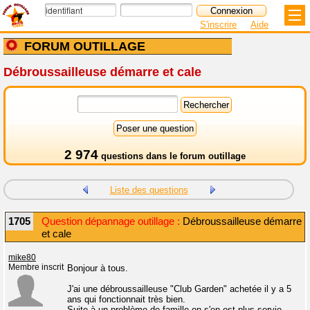
S'inscrire
Aide
FORUM OUTILLAGE
Débroussailleuse démarre et cale
2 974
questions dans le
forum outillage
Liste des questions
1705
Question dépannage outillage :
Débroussailleuse démarre
et cale
mike80
Membre inscrit
Bonjour à tous.
J'ai une débroussailleuse "Club Garden" achetée il y a 5
ans qui fonctionnait très bien.
Suite à un problème de famille on s'en est plus servie