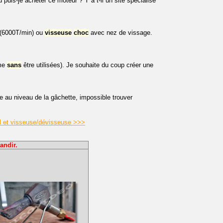
uis-je acheter ce moteur ? Y a t-il un site spécialisé
(6000T/min) ou
visseuse
choc
avec nez de vissage.
ême
sans
être utilisées). Je souhaite du coup créer une
 au niveau de la gâchette, impossible trouver
il et visseuse/dévisseuse >>>
andir.