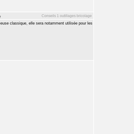
Conseils 1 outillages bricolage
e
use classique, elle sera notamment utilisée pour les