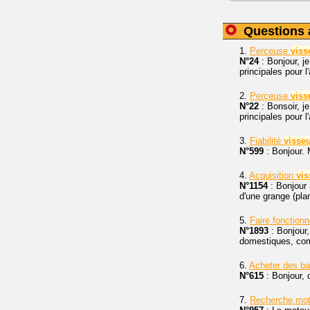
Questions 
1.
Perceuse
viss
N°24
: Bonjour, j
principales pour 
2.
Perçeuse
viss
N°22
: Bonsoir, j
principales pour 
3.
Fiabilité
visse
N°599
: Bonjour. 
4.
Acquisition
vi
N°1154
: Bonjour 
d'une grange (pl
5.
Faire fonction
N°1893
: Bonjour,
domestiques, comm
6.
Acheter des ba
N°615
: Bonjour, 
7.
Recherche mot