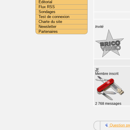
Editorial
Flux RSS
Sondages
Test de connexion
Charte du site
Newsletter
Invité
Partenaires
JF
Membre inscrit
2 768 messages
Question pr