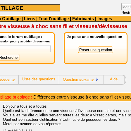
TILLAGE
Reste
 Outillage
|
Liens
|
Tout l'outillage
|
Fabricants
|
Images
tre visseuse à choc sans fil et visseuse/dévisseuse
ns le forum outillage :
Je pose une nouvelle question :
question pour y accéder directement
Liste des questions
Aide
écédente
Question suivante
illage bricolage :
Différences entre visseuse à choc sans fil et viss
Bonjour à tous et à toutes
Quelle est la différence entre une visseuse/dévisseuse normale et une vis
Vous allez me dire qu'elles servent toutes les deux à visser, certes, mais p
Quel est son secteur d'utilisation ? Est-il utile de posséder les deux ?
Merci par avance de vos réponses.
12 avril 2010 à 13:12