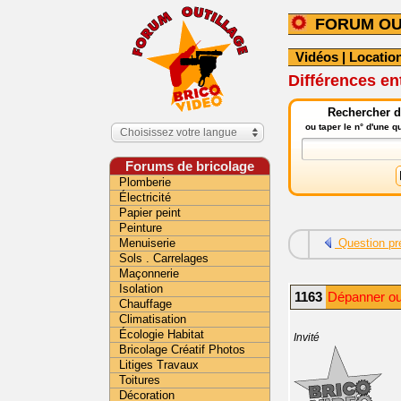
FORUM OU
Vidéos
|
Location
Différences en
Rechercher da
ou taper le n° d'une 
Choisissez votre langue
Forums de bricolage
Plomberie
Électricité
Papier peint
Peinture
Menuiserie
Question pr
Sols . Carrelages
Maçonnerie
Isolation
1163
Dépanner out
Chauffage
Climatisation
Écologie Habitat
Invité
Bricolage Créatif Photos
Litiges Travaux
Toitures
Décoration