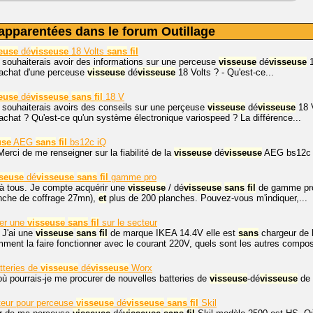
apparentées dans le forum Outillage
euse
dé
visseuse
18 Volts
sans
fil
e souhaiterais avoir des informations sur une perceuse
visseuse
dé
visseuse
1
l'achat d'une perceuse
visseuse
dé
visseuse
18 Volts ? - Qu'est-ce...
euse
dé
visseuse
sans
fil
18 V
e souhaiterais avoirs des conseils sur une perçeuse
visseuse
dé
visseuse
18 
l'achat ? Qu'est-ce qu'un système électronique variospeed ? La différence...
use
AEG
sans
fil
bs12c iQ
Merci de me renseigner sur la fiabilité de la
visseuse
dé
visseuse
AEG bs12c (
sseuse
dé
visseuse
sans
fil
gamme pro
à tous. Je compte acquérir une
visseuse
/ dé
visseuse
sans
fil
de gamme prof
anche de coffrage 27mn),
et
plus de 200 planches. Pouvez-vous m'indiquer,...
ner une
visseuse
sans
fil
sur le secteur
 J'ai une
visseuse
sans
fil
de marque IKEA 14.4V elle est
sans
chargeur de b
ent la faire fonctionner avec le courant 220V, quels sont les autres compos
tteries de
visseuse
dé
visseuse
Worx
où pourrais-je me procurer de nouvelles batteries de
visseuse
-dé
visseuse
de
eur pour perceuse
visseuse
dé
visseuse
sans
fil
Skil