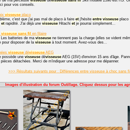
r de ma perceuse
visseuse
dé
visseuse
sans
fil
Skil modèle 2590 est HS. Où p
rci pour vos conseils.
oix
visseuse
placo
lème, c'est que j'ai pas mal de placo à faire
et
j'hésite
entre
visseuse
placo 
é
et
rapidité. J'ai déjà une
visseuse
Hitachi
et
je pourrai simplement...
n
visseuse
sans
fil
en filaire
, Les batteries de ma
visseuse
ne tiennent pas la charge (elles se vident m
re pour disposer de la
visseuse
à tout moment. Avez-vous des...
chées
visseuse
dé
visseuse
AEG
Je possède une
visseuse
dé
visseuse
AEG (15V) d'environ 15 ans d'âge. Panne
s pièces détachées. Merci de m'indiquer une adresse pour me dépanner.
>>> Résultats suivants pour : Différences entre visseuse à choc sans f
Images d'illustration du forum Outillage. Cliquez dessus pour les agr