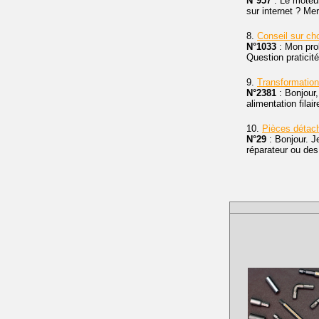
N°957
: Le moteu
sur internet ? Me
8.
Conseil sur ch
N°1033
: Mon prob
Question praticit
9.
Transformatio
N°2381
: Bonjour
alimentation filai
10.
Pièces déta
N°29
: Bonjour. 
réparateur ou de