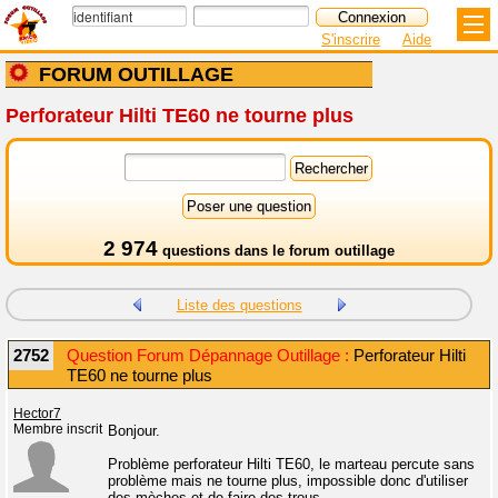
S'inscrire
Aide
FORUM OUTILLAGE
Perforateur Hilti TE60 ne tourne plus
2 974
questions dans le
forum outillage
Liste des questions
2752
Question Forum Dépannage Outillage :
Perforateur Hilti
TE60 ne tourne plus
Hector7
Membre inscrit
Bonjour.
Problème perforateur Hilti TE60, le marteau percute sans
problème mais ne tourne plus, impossible donc d'utiliser
des mèches et de faire des trous...