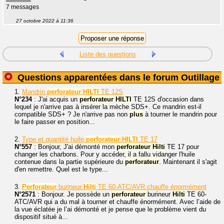
7 messages
27 octobre 2022 à 11:36
Liste des questions
Questions apparentées dans le forum Outillage
1.
Mandrin
perforateur
HILTI
TE 12S
N°234
: J'ai acquis un
perforateur
HILTI
TE 12S d'occasion dans
lequel je n'arrive pas à insérer la mèche SDS+. Ce mandrin est-il
compatible SDS+ ? Je n'arrive pas non
plus
à tourner le mandrin pour
le faire passer en position...
2.
Type et quantité huile
perforateur
HILTI
TE 17
N°557
: Bonjour, J'ai démonté mon
perforateur
Hilti
TE 17 pour
changer les charbons. Pour y accéder, il a fallu vidanger l'huile
contenue dans la partie supérieure du
perforateur
. Maintenant il s'agit
d'en remettre. Quel est le type...
3.
Perforateur
burineur
Hilti
TE 60-ATC/AVR chauffe énormément
N°2571
: Bonjour. Je possède un
perforateur
burineur
Hilti
TE 60-
ATC/AVR qui a du mal à tourner et chauffe énormément. Avec l’aide de
la vue éclatée je l’ai démonté et je pense que le problème vient du
dispositif situé à...