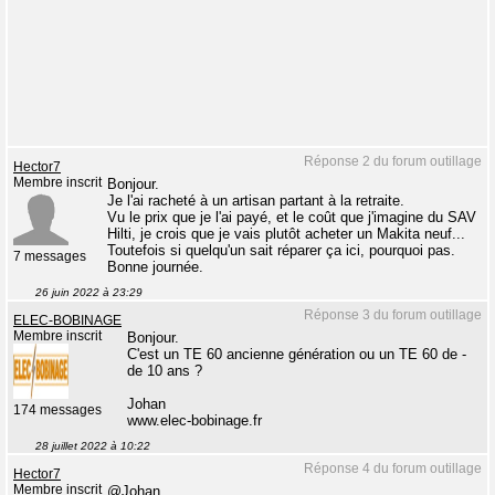
Réponse 2 du forum outillage
Hector7
Membre inscrit
Bonjour.
Je l'ai racheté à un artisan partant à la retraite.
Vu le prix que je l'ai payé, et le coût que j'imagine du SAV
Hilti, je crois que je vais plutôt acheter un Makita neuf...
Toutefois si quelqu'un sait réparer ça ici, pourquoi pas.
7 messages
Bonne journée.
26 juin 2022 à 23:29
Réponse 3 du forum outillage
ELEC-BOBINAGE
Membre inscrit
Bonjour.
C'est un TE 60 ancienne génération ou un TE 60 de -
de 10 ans ?
Johan
174 messages
www.elec-bobinage.fr
28 juillet 2022 à 10:22
Réponse 4 du forum outillage
Hector7
Membre inscrit
@Johan