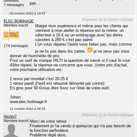
pas...
7 messages
20 octobre 2022 à 19:33
Réponse 10 du forum outillage
ELEC-BOBINAGE
Membre inscrit
Malgré mon expérience et même pour les clients qui
viennent à mon atelier la réponse est la même, un
sélecteur à 10 € ou un embrayage avec les dents
cassées à 280 € c'est pas pareil.
L'un vous réparez l'autre vous faites pas, mais comme
174 messages
je ne lis pas dans les cartes
je ne peux pas vous
donner de fourchette de prix.
Pour un outil de marque HILTI la question de savoir si il vaut le cout
d'être réparé, la réponse ne concerne que vous. (votre prix d'achat,
votre prochaine utilisation etc.
1 envoi par mondial c'est 20-25 €
1 retour pareil (l'outil est retourné démonté par contre)
En gros pour 50 €vous êtes fixez sur l'état de votre outil.
Johan
www.elec-bobinage.fr
21 octobre 2022 à 08:33
Réponse 11 du forum outillage
Hector7
Membre inscrit
Merci de votre retour.
Finalement je l'ai vendu à quelqu'un qui n'a pas besoin de
la fonction perforateur.
Problème réglé donc.