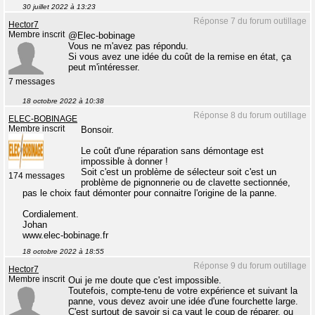
30 juillet 2022 à 13:23
Réponse 7 du forum outillage
Hector7
Membre inscrit
@Elec-bobinage
Vous ne m'avez pas répondu.
Si vous avez une idée du coût de la remise en état, ça
peut m'intéresser.
7 messages
18 octobre 2022 à 10:38
Réponse 8 du forum outillage
ELEC-BOBINAGE
Membre inscrit
Bonsoir.
Le coût d'une réparation sans démontage est
impossible à donner !
Soit c'est un problème de sélecteur soit c'est un
174 messages
problème de pignonnerie ou de clavette sectionnée,
pas le choix faut démonter pour connaitre l'origine de la panne.
Cordialement.
Johan
www.elec-bobinage.fr
18 octobre 2022 à 18:55
Réponse 9 du forum outillage
Hector7
Membre inscrit
Oui je me doute que c'est impossible.
Toutefois, compte-tenu de votre expérience et suivant la
panne, vous devez avoir une idée d'une fourchette large.
C'est surtout de savoir si ça vaut le coup de réparer, ou