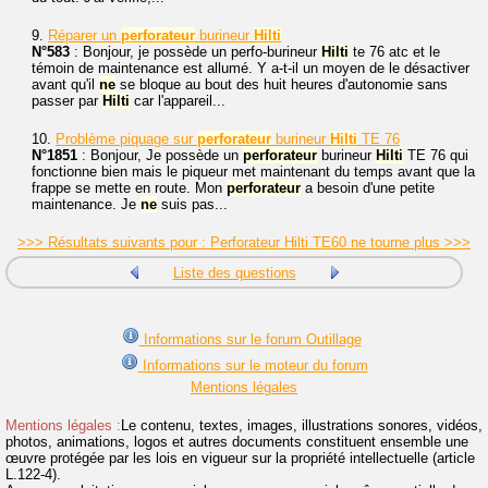
9.
Réparer un
perforateur
burineur
Hilti
N°583
: Bonjour, je possède un perfo-burineur
Hilti
te 76 atc et le
témoin de maintenance est allumé. Y a-t-il un moyen de le désactiver
avant qu'il
ne
se bloque au bout des huit heures d'autonomie sans
passer par
Hilti
car l'appareil...
10.
Problème piquage sur
perforateur
burineur
Hilti
TE 76
N°1851
: Bonjour, Je possède un
perforateur
burineur
Hilti
TE 76 qui
fonctionne bien mais le piqueur met maintenant du temps avant que la
frappe se mette en route. Mon
perforateur
a besoin d'une petite
maintenance. Je
ne
suis pas...
>>> Résultats suivants pour : Perforateur Hilti TE60 ne tourne plus >>>
Liste des questions
Informations sur le forum Outillage
Informations sur le moteur du forum
Mentions légales
Mentions légales :
Le contenu, textes, images, illustrations sonores, vidéos,
photos, animations, logos et autres documents constituent ensemble une
œuvre protégée par les lois en vigueur sur la propriété intellectuelle (article
L.122-4).