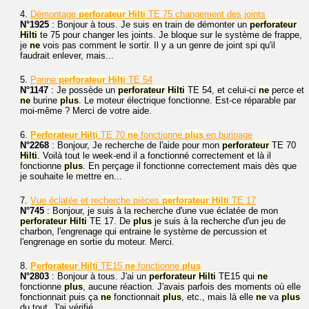
4.
Démontage
perforateur
Hilti
TE 75 changement des joints
N°1925
: Bonjour à tous. Je suis en train de démonter un
perforateur
Hilti
te 75 pour changer les joints. Je bloque sur le système de frappe,
je
ne
vois pas comment le sortir. Il y a un genre de joint spi qu'il
faudrait enlever, mais...
5.
Panne
perforateur
Hilti
TE 54
N°1147
: Je possède un
perforateur
Hilti
TE 54, et celui-ci
ne
perce et
ne
burine
plus
. Le moteur électrique fonctionne. Est-ce réparable par
moi-même ? Merci de votre aide.
6.
Perforateur
Hilti
TE 70
ne
fonctionne
plus
en burinage
N°2268
: Bonjour, Je recherche de l'aide pour mon
perforateur
TE 70
Hilti
. Voilà tout le week-end il a fonctionné correctement et là il
fonctionne
plus
. En perçage il fonctionne correctement mais dès que
je souhaite le mettre en...
7.
Vue éclatée et recherche pièces
perforateur
Hilti
TE 17
N°745
: Bonjour, je suis à la recherche d'une vue éclatée de mon
perforateur
Hilti
TE 17. De
plus
je suis à la recherche d'un jeu de
charbon, l'engrenage qui entraine le système de percussion et
l'engrenage en sortie du moteur. Merci.
8.
Perforateur
Hilti
TE15
ne
fonctionne
plus
N°2803
: Bonjour à tous. J'ai un
perforateur
Hilti
TE15 qui
ne
fonctionne
plus
, aucune réaction. J'avais parfois des moments où elle
fonctionnait puis ça
ne
fonctionnait
plus
, etc., mais là elle
ne
va
plus
du tout. J'ai vérifié,...