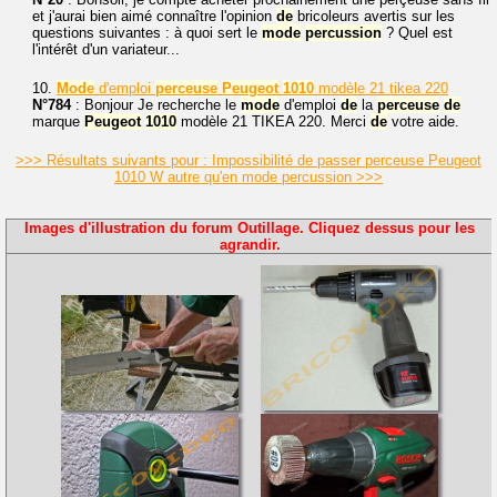
et j'aurai bien aimé connaître l'opinion
de
bricoleurs avertis sur les
questions suivantes : à quoi sert le
mode
percussion
? Quel est
l'intérêt d'un variateur...
10.
Mode
d'emploi
perceuse
Peugeot
1010
modèle 21 tikea 220
N°784
: Bonjour Je recherche le
mode
d'emploi
de
la
perceuse
de
marque
Peugeot
1010
modèle 21 TIKEA 220. Merci
de
votre aide.
>>> Résultats suivants pour : Impossibilité de passer perceuse Peugeot
1010 W autre qu'en mode percussion >>>
Images d'illustration du forum Outillage. Cliquez dessus pour les
agrandir.