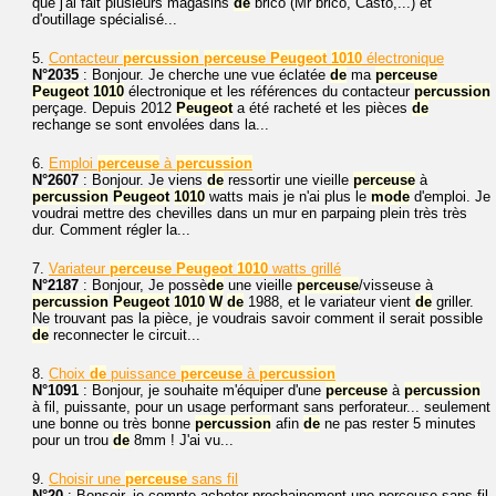
que j'ai fait plusieurs magasins
de
brico (Mr brico, Casto,...) et
d'outillage spécialisé...
5.
Contacteur
percussion
perceuse
Peugeot
1010
électronique
N°2035
: Bonjour. Je cherche une vue éclatée
de
ma
perceuse
Peugeot
1010
électronique et les références du contacteur
percussion
perçage. Depuis 2012
Peugeot
a été racheté et les pièces
de
rechange se sont envolées dans la...
6.
Emploi
perceuse
à
percussion
N°2607
: Bonjour. Je viens
de
ressortir une vieille
perceuse
à
percussion
Peugeot
1010
watts mais je n'ai plus le
mode
d'emploi. Je
voudrai mettre des chevilles dans un mur en parpaing plein très très
dur. Comment régler la...
7.
Variateur
perceuse
Peugeot
1010
watts grillé
N°2187
: Bonjour, Je possè
de
une vieille
perceuse
/visseuse à
percussion
Peugeot
1010
W
de
1988, et le variateur vient
de
griller.
Ne trouvant pas la pièce, je voudrais savoir comment il serait possible
de
reconnecter le circuit...
8.
Choix
de
puissance
perceuse
à
percussion
N°1091
: Bonjour, je souhaite m'équiper d'une
perceuse
à
percussion
à fil, puissante, pour un usage performant sans perforateur... seulement
une bonne ou très bonne
percussion
afin
de
ne pas rester 5 minutes
pour un trou
de
8mm ! J'ai vu...
9.
Choisir une
perceuse
sans fil
N°20
: Bonsoir, je compte acheter prochainement une perçeuse sans fil