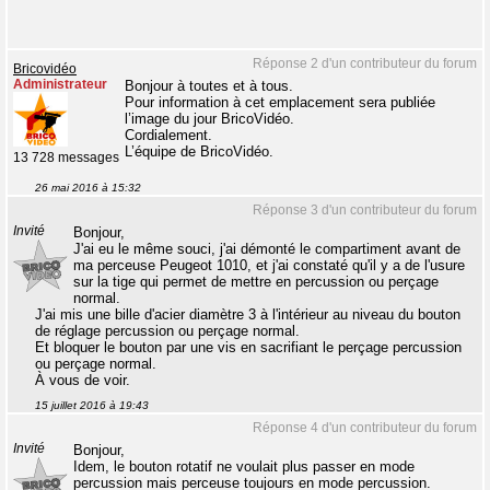
Réponse 2 d'un contributeur du forum
Bricovidéo
Administrateur
Bonjour à toutes et à tous.
Pour information à cet emplacement sera publiée
l’image du jour BricoVidéo.
Cordialement.
L’équipe de BricoVidéo.
13 728 messages
26 mai 2016 à 15:32
Réponse 3 d'un contributeur du forum
Invité
Bonjour,
J'ai eu le même souci, j'ai démonté le compartiment avant de
ma perceuse Peugeot 1010, et j'ai constaté qu'il y a de l'usure
sur la tige qui permet de mettre en percussion ou perçage
normal.
J'ai mis une bille d'acier diamètre 3 à l'intérieur au niveau du bouton
de réglage percussion ou perçage normal.
Et bloquer le bouton par une vis en sacrifiant le perçage percussion
ou perçage normal.
À vous de voir.
15 juillet 2016 à 19:43
Réponse 4 d'un contributeur du forum
Invité
Bonjour,
Idem, le bouton rotatif ne voulait plus passer en mode
percussion mais perceuse toujours en mode percussion.