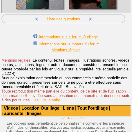
Liste des questions
Informations sur le forum Outillage
Informations sur le moteur du forum
Mentions légales
Mentions légales :
Le contenu, textes, images, illustrations sonores, vidéos,
photos, animations, logos et autres documents constituent ensemble une
œuvre protégée par les lois en vigueur sur la propriété intellectuelle (article
L.122-4).
Aucune exploitation commerciale ou non commerciale même partielle des
données qui sont présentées sur ce site ne pourra être effectuée sans
l'accord préalable et écrit de la SARL Bricovidéo.
Toute reproduction même partielle du contenu de ce site et de l'utilisation
de la marque Bricovidéo sans autorisation sont interdites et donneront suite
à des poursuites.
>> Lire la suite
Vidéos
|
Location Outillage
|
Liens
|
Tout l'outillage
|
Fabricants
|
Images
© Bricovidéo
Les cookies nous permettent de personnaliser le contenu et les annonces,
d'offrir des fonctionnalités relatives aux médias sociaux et d'analyser notre
trafic. Nous partageons également des informations sur l'utilisation de notre