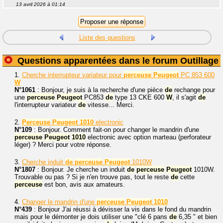
13 avril 2026 à 01:14
Liste des questions
Questions apparentées dans le forum Outillage
1.
Cherche interrupteur variateur pour
perceuse
Peugeot
PC 853 600
W
N°1061
: Bonjour, je suis à la recherche d'une pièce
de
rechange pour
une
perceuse
Peugeot
PC853
de
type 13 CKE 600
W
, il s'agit
de
l'interrupteur variateur
de
vitesse... Merci.
2.
Perceuse
Peugeot
1010
electronic
N°109
: Bonjour. Comment fait-on pour changer le mandrin d'une
perceuse
Peugeot
1010
electronic avec option marteau (perforateur
léger) ? Merci pour votre réponse.
3.
Cherche induit
de
perceuse
Peugeot
1010W
N°1807
: Bonjour. Je cherche un induit
de
perceuse
Peugeot
1010W.
Trouvable ou pas ? Si je n'en trouve pas, tout le reste
de
cette
perceuse
est bon, avis aux amateurs.
4.
Changer le mandrin d'une
perceuse
Peugeot
1010
N°439
: Bonjour J'ai réussi à dévisser la vis dans le fond du mandrin
mais pour le démonter je dois utiliser une "clé 6 pans
de
6,35 " et bien