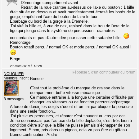
Démontage compartiment avant.
Retrait de la roue crantée au-dessus de l'axe du bouton : 1 bille
était située en dessous et avait manifestement écrasé les bords de la
gorge, empêchant l'axe du bouton de faire le tour.
Ébarbage du bord de la gorge à la Dremelle.
J'ai viré la bille et, à vue de nez, replacé dans le trou de l'axe de la
tige qui plonge dans le système de percussion : diamètres
concordants et pas d'autre idée pour caser cette satanée bille.
Remontage.
Bouton rotatif perçu / normal OK et mode perçu / normal OK aussi !
Bingo !
23 mars 2019 à 12:20
Réponse 5 d'un contributeur du forum
NOUGUIER
Membre inscrit
Bonsoir.
C'est tout le problème du manque de graisse dans le
compartiment boîte vitesse mécanique.
Ce manque entraine à la longue une certaine difficulté par
8 messages
changer les vitesses ou de fonction percussion/perçage.
A force de durcir, les doigts s'usent et on fini par bloquer la perceuse
dans une seule fonction...
J'ai plusieurs perceuses, et réparer c'est souvent au cas par cas.
Je ne connaissais pas l'astuce de la bille déplacée, c'est très bien à
condition d'être sûr que la bille ne puisse jamais s’échapper de son
logement. Sinon, pris dans un pignon, cela va pas être du gâteau ...
Bonne continuation, André