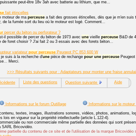
 puissante peut-être 18v 3ah avec batterie au lithium, que me...
se
fait étincelles
Le moteur de ma
perceuse
a fait des grosses étincelles, dès que je m'en suis 
er, de la fumée sort du lieu où le moteur est logé. Comment...
ur
percer du béton ou perforateur ?
st-il possible de percer du béton de 1973 avec
une
vieille
perceuse
B&D de 46
e de foret choisir ? J'ai fait 2 ou 3 essais avec des forets béton...
rupteur variateur
pour
perceuse
Peugeot PC 853 600 W
 je suis à la recherche d'
une
pièce de rechange
pour
une
perceuse
Peugeot P
se... Merci.
>>> Résultats suivants pour : Adaptateurs pour monter une fraise annula
Liste des questions
Aide
écédente
Question suivante
Informations sur le forum Outillage
Informations sur le moteur
contenu, textes, images, illustrations sonores, vidéos, photos, animations, 
lois en vigueur sur la propriété intellectuelle (article L.122-4).
ommerciale ou non commerciale même partielle des données qui sont présenté
 la SARL Bricovidéo.
e partielle du contenu de ce site et de l'utilisation de la marque Bricovidéo 
 suite