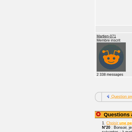
Martien-071
Membre inscrit
2 338 messages
Question pr
Questions 
1.
Choisir
une
pe
N°20
: Bonsoir, 
suivantes : à quoi