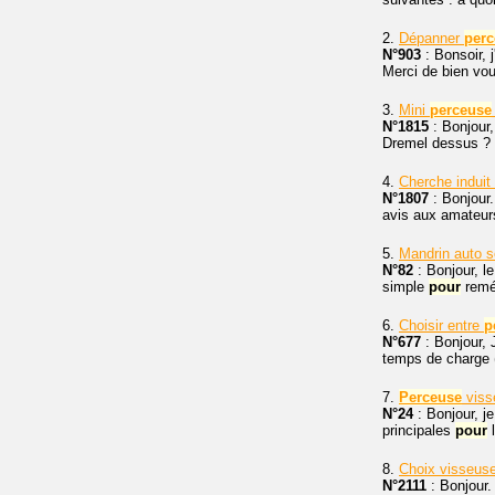
2.
Dépanner
perc
N°903
: Bonsoir, 
Merci de bien voul
3.
Mini
perceuse
N°1815
: Bonjour
Dremel dessus ? S
4.
Cherche induit
N°1807
: Bonjour.
avis aux amateur
5.
Mandrin auto s
N°82
: Bonjour, l
simple
pour
remé
6.
Choisir entre
p
N°677
: Bonjour, 
temps de charge 
7.
Perceuse
viss
N°24
: Bonjour, j
principales
pour
l
8.
Choix visseus
N°2111
: Bonjour.