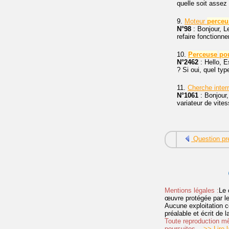
quelle soit assez
9.
Moteur
perceu
N°98
: Bonjour, 
refaire fonctionn
10.
Perceuse
po
N°2462
: Hello, E
? Si oui, quel typ
11.
Cherche inter
N°1061
: Bonjour,
variateur de vites
Question pr
Mentions légales :
Le 
œuvre protégée par les 
Aucune exploitation c
préalable et écrit de
Toute reproduction mêm
poursuites.
>> Lire la