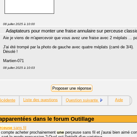
08 juillet 2025 à 10:00
Adaptateurs pour monter une fraise annulaire sur perceuse classi
Aie je viens de m'apercevoir que vous avez une fraise avec 2 méplats ... pa
J'ai été trompé par la photo de gauche avec quatre méplats (carré de 3/4).
Désolé !
Martien-071
08 juillet 2025 à 10:03
Liste des questions
Aide
écédente
Question suivante
apparentées dans le forum Outillage
rceuse
sans fil
je compte acheter prochainement
une
perçeuse sans fil et j'aurai bien aimé con
 sert le mode percussion ? Quel est l'intérêt d'un variateur...