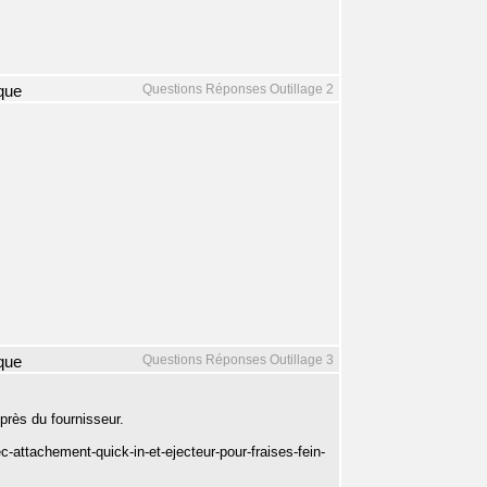
Questions Réponses Outillage 2
que
Questions Réponses Outillage 3
que
 près du fournisseur.
ttachement-quick-in-et-ejecteur-pour-fraises-fein-