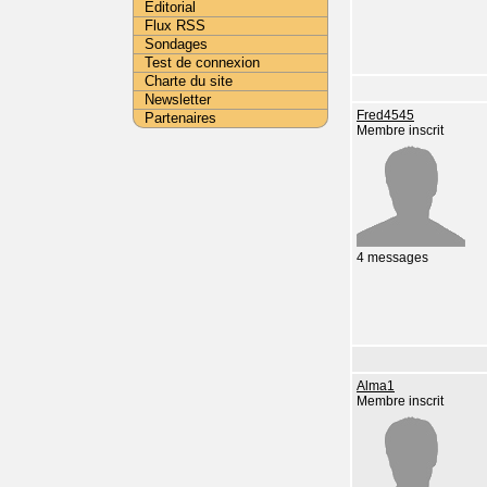
Editorial
Flux RSS
Sondages
Test de connexion
Charte du site
Newsletter
Fred4545
Partenaires
Membre inscrit
4 messages
Alma1
Membre inscrit