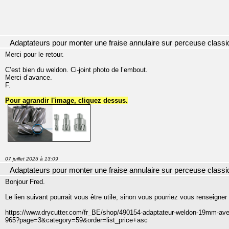
Adaptateurs pour monter une fraise annulaire sur perceuse classi
Merci pour le retour.
C’est bien du weldon. Ci-joint photo de l’embout.
Merci d’avance.
F.
Pour agrandir l'image, cliquez dessus.
07 juillet 2025 à 13:09
Adaptateurs pour monter une fraise annulaire sur perceuse classi
Bonjour Fred.
Le lien suivant pourrait vous être utile, sinon vous pourriez vous renseigner
https://www.drycutter.com/fr_BE/shop/490154-adaptateur-weldon-19mm-avec-a
965?page=3&category=59&order=list_price+asc