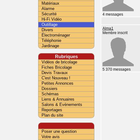
Matériaux
Alarme
Sécurité
4 messages
Hi-Fi Vidéo
Outillage
Alma1
Divers
Membre inscrit
Électroménager
Téléphonie
Jardinage
Rubriques
Vidéos de bricolage
Fiches Bricolage
5 370 messages
Devis Travaux
C'est Nouveau !
Petites Annonces
Dossiers
Schémas
Liens & Annuaires
Salons & Evènements
Reportages
Plan du site
Poser une question
Votre avis