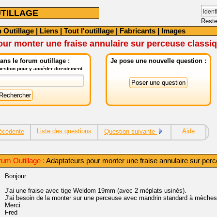
TILLAGE
Reste
 Outillage
|
Liens
|
Tout l'outillage
|
Fabricants
|
Images
ur monter une fraise annulaire sur perceuse classi
ns le forum outillage :
Je pose une nouvelle question :
question pour y accéder directement
Liste des questions
Aide
écédente
Question suivante
um Outillage :
Adaptateurs pour monter une fraise annulaire sur per
Bonjour.
J'ai une fraise avec tige Weldom 19mm (avec 2 méplats usinés).
J'ai besoin de la monter sur une perceuse avec mandrin standard à mèches (
Merci.
Fred