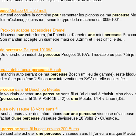
euse
Metabo UHE 28 multi
j'aimerai connaître la combine
pour
remonter les pignons de ma
perceuse
Met
oir m'éclairer, je joins ici , sinon le type de la machine est 00961001....
Proxxon adapter accessoires Dremel
, Nouveau
sur
votre forum, j'ai l'intention d'acheter
une
mini
perceuse
Proxxon 
on mandrin accepte un diamètre maxi de 3,2mm et il est difficile de...
 de
perceuse
Peugeot 1010W
 Je cherche un induit de
perceuse
Peugeot 1010W. Trouvable ou pas ? Si je n'
s.
errant défectueux
perceuse
Bosch
e mandrin auto serrant de ma
perceuse
Bosch (milieu de gamme), reste bloqué.
dier à ce problème ? Sinon
une
intervention en SAV est-elle conseillée...
erceuse
sans fil Bosch ou Metabo
Je voudrais acheter
une
perceuse
sans fil et j'ai du mal à choisir. Mon choix
(
perceuse
sans fil 18 V PSR 18 LI-2) et
une
Metabo 14.4 v Li-ion (BS...
euse dévisseuse 18 Volts sans fil
e souhaiterais avoir des informations
sur
une
perceuse
visseuse dévisseuse 18
'achat d'
une
perceuse
visseuse dévisseuse 18 Volts ? - Qu'est-ce...
e
perceuse
sans fil budget environ 200 Euros
 Je souhaite acheter
une
perceuse
visseuse sans fil j'ai vu la marque Makita 