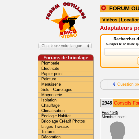
FORUM OU
Vidéos
|
Location
Adaptateurs po
Rechercher da
ou taper le n° d'une 
Choisissez votre langue
Forums de bricolage
Plomberie
Électricité
Papier peint
Peinture
Menuiserie
Question pr
Sols . Carrelages
Maçonnerie
Isolation
2948
Conseils For
Chauffage
Climatisation
Fred4545
Écologie Habitat
Membre inscrit
Bricolage Créatif Photos
Litiges Travaux
Toitures
Décoration