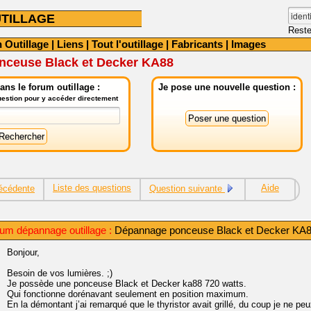
TILLAGE
Reste
 Outillage
|
Liens
|
Tout l'outillage
|
Fabricants
|
Images
ceuse Black et Decker KA88
ns le forum outillage :
Je pose une nouvelle question :
question pour y accéder directement
Liste des questions
Aide
écédente
Question suivante
um dépannage outillage :
Dépannage ponceuse Black et Decker KA
Bonjour,
Besoin de vos lumières. ;)
Je possède une ponceuse Black et Decker ka88 720 watts.
Qui fonctionne dorénavant seulement en position maximum.
En la démontant j’ai remarqué que le thyristor avait grillé, du coup je ne peu