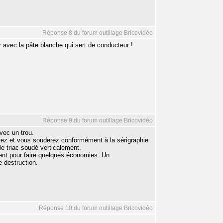
Réponse 8 du forum outillage Bricovidéo
 avec la pâte blanche qui sert de conducteur !
Réponse 9 du forum outillage Bricovidéo
vec un trou.
erez et vous souderez conformément à la sérigraphie
 le triac soudé verticalement.
ment pour faire quelques économies. Un
e destruction.
Réponse 10 du forum outillage Bricovidéo