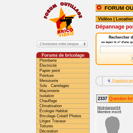
FORUM OU
Vidéos
|
Location
Dépannage pon
Rechercher da
ou taper le n° d'une 
Choisissez votre langue
Forums de bricolage
Plomberie
Électricité
Papier peint
Peinture
Menuiserie
Question pr
Sols . Carrelages
Maçonnerie
Isolation
2337
Question for
Chauffage
Climatisation
Nickylarson54
Écologie Habitat
Membre inscrit
Bricolage Créatif Photos
Litiges Travaux
Toitures
Décoration