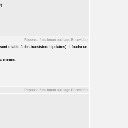
).
Réponse 4 du forum outillage Bricovidéo
nt relatifs à des transistors bipolaires). Il faudra un
ix minime.
Réponse 5 du forum outillage Bricovidéo
?