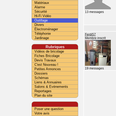
Matériaux
Alarme
Sécurité
13 messages
Hi-Fi Vidéo
Outillage
Divers
Électroménager
Téléphonie
Ferdi57
Jardinage
Membre inscrit
Rubriques
Vidéos de bricolage
Fiches Bricolage
Devis Travaux
C'est Nouveau !
19 messages
Petites Annonces
Dossiers
Schémas
Liens & Annuaires
Salons & Evènements
Reportages
Plan du site
Poser une question
Votre avis