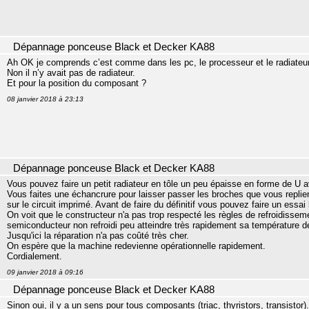
Dépannage ponceuse Black et Decker KA88
Ah OK je comprends c’est comme dans les pc, le processeur et le radiateur
Non il n’y avait pas de radiateur.
Et pour la position du composant ?
08 janvier 2018 à 23:13
Dépannage ponceuse Black et Decker KA88
Vous pouvez faire un petit radiateur en tôle un peu épaisse en forme de U a
Vous faites une échancrure pour laisser passer les broches que vous repli
sur le circuit imprimé. Avant de faire du définitif vous pouvez faire un essai
On voit que le constructeur n'a pas trop respecté les règles de refroidisse
semiconducteur non refroidi peu atteindre très rapidement sa température d
Jusqu'ici la réparation n'a pas coûté très cher.
On espère que la machine redevienne opérationnelle rapidement.
Cordialement.
09 janvier 2018 à 09:16
Dépannage ponceuse Black et Decker KA88
Sinon oui, il y a un sens pour tous composants (triac, thyristors, transistor).