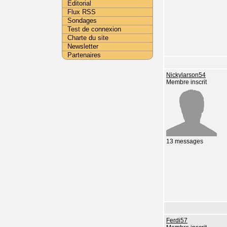
Editorial
Flux RSS
Sondages
Test de connexion
Charte du site
Newsletter
Partenaires
Nickylarson54
Membre inscrit
13 messages
Ferdi57