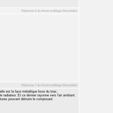
Réponse 6 du forum outillage Bricovidéo
Réponse 7 du forum outillage Bricovidéo
lle est la face métallique lisse du triac.
e radiateur. Et ce dernier rayonne vers l'air ambiant.
atures pouvant détruire le composant.