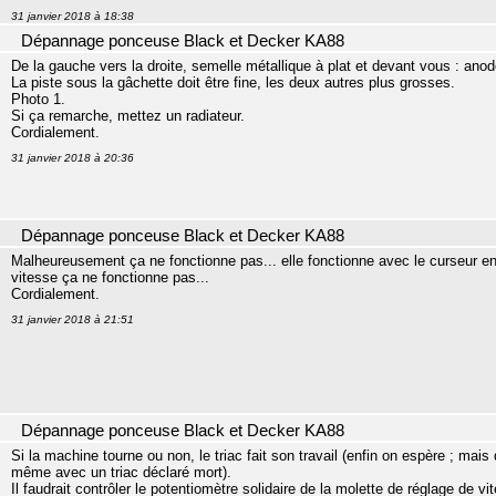
31 janvier 2018 à 18:38
Dépannage ponceuse Black et Decker KA88
De la gauche vers la droite, semelle métallique à plat et devant vous : ano
La piste sous la gâchette doit être fine, les deux autres plus grosses.
Photo 1.
Si ça remarche, mettez un radiateur.
Cordialement.
31 janvier 2018 à 20:36
Dépannage ponceuse Black et Decker KA88
Malheureusement ça ne fonctionne pas... elle fonctionne avec le curseur 
vitesse ça ne fonctionne pas...
Cordialement.
31 janvier 2018 à 21:51
Dépannage ponceuse Black et Decker KA88
Si la machine tourne ou non, le triac fait son travail (enfin on espère ; mais 
même avec un triac déclaré mort).
Il faudrait contrôler le potentiomètre solidaire de la molette de réglage de v