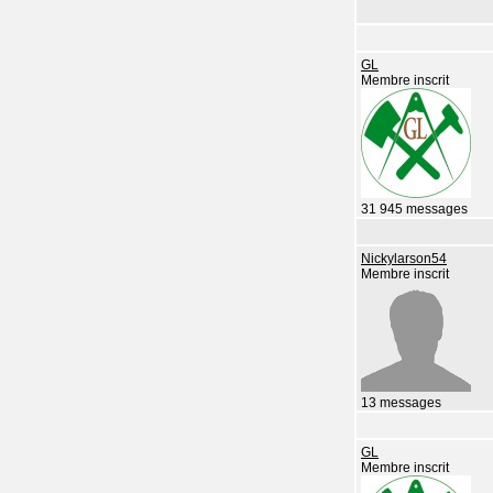
GL
Membre inscrit
31 945 messages
Nickylarson54
Membre inscrit
13 messages
GL
Membre inscrit