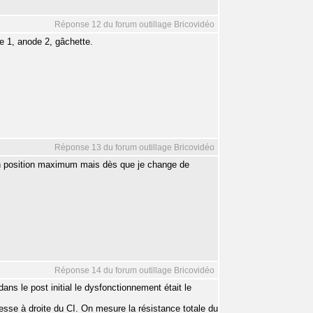
Réponse 12 du forum outillage Bricovidéo
de 1, anode 2, gâchette.
Réponse 13 du forum outillage Bricovidéo
en position maximum mais dès que je change de
Réponse 14 du forum outillage Bricovidéo
dans le post initial le dysfonctionnement était le
itesse à droite du CI. On mesure la résistance totale du