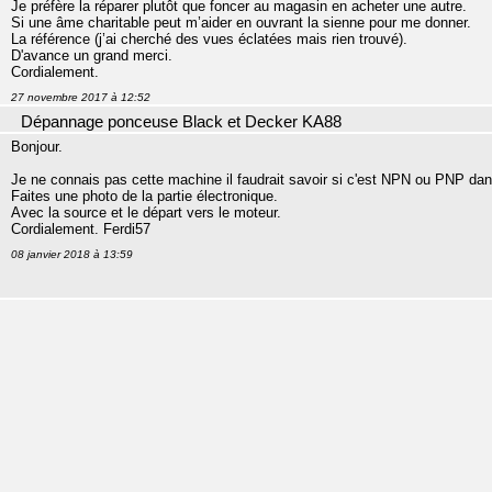
Je préfère la réparer plutôt que foncer au magasin en acheter une autre.
Si une âme charitable peut m’aider en ouvrant la sienne pour me donner.
La référence (j’ai cherché des vues éclatées mais rien trouvé).
D'avance un grand merci.
Cordialement.
27 novembre 2017 à 12:52
Dépannage ponceuse Black et Decker KA88
Bonjour.
Je ne connais pas cette machine il faudrait savoir si c'est NPN ou PNP dans
Faites une photo de la partie électronique.
Avec la source et le départ vers le moteur.
Cordialement. Ferdi57
08 janvier 2018 à 13:59